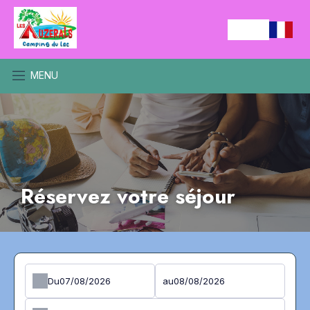
MENU
Réservez votre séjour
Du
au