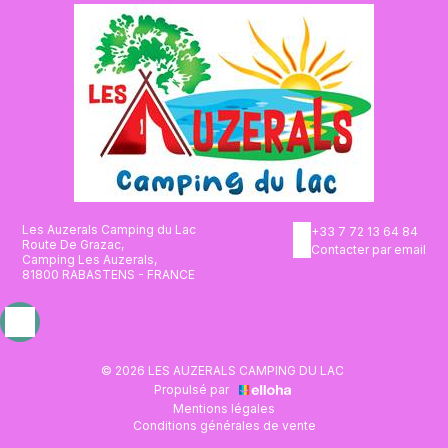
Les Auzerals Camping du Lac
+33 7 72 13 64 84
Route De Grazac,
Contacter par email
Camping Les Auzerals,
81800 RABASTENS - FRANCE
© 2026 LES AUZERALS CAMPING DU LAC
Propulsé par
Mentions légales
Conditions générales de vente