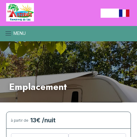
MENU
Emplacement
13€
/nuit
à partir de