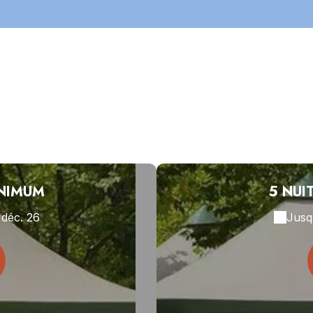
INIMUM
5 NUI
 déc. 26
Jusq