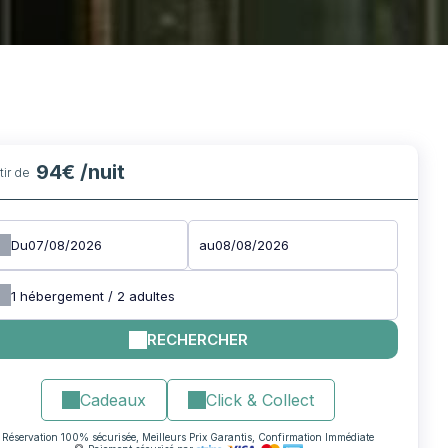
94€
/nuit
rtir de
Du
au
1
hébergement /
2
adultes
RECHERCHER
Cadeaux
Click & Collect
Réservation 100% sécurisée, Meilleurs Prix Garantis, Confirmation Immédiate