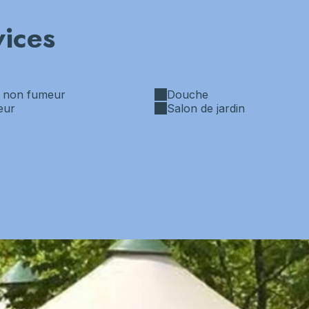
vices
 non fumeur
Douche
eur
Salon de jardin