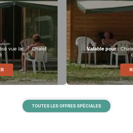
isé vue lac
|
Chalet
Valable
pour
:
Chalet
é
ER
R
TOUTES LES OFFRES SPÉCIALES