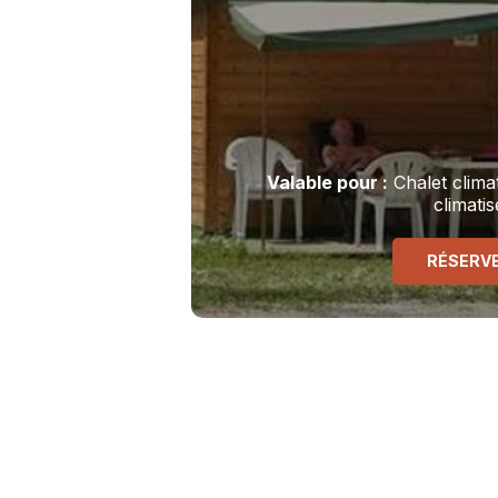
Valable
pour
:
Chalet climat
climatis
RÉSERV