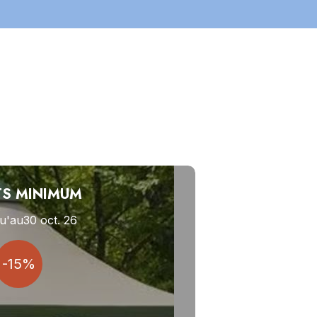
TS MINIMUM
u'au
30 oct. 26
-15%