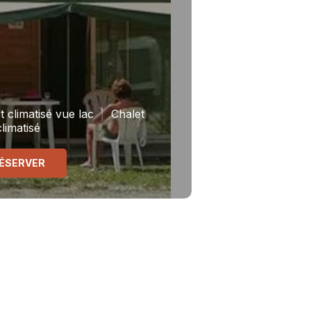
 climatisé vue lac
|
Chalet
climatisé
ÉSERVER