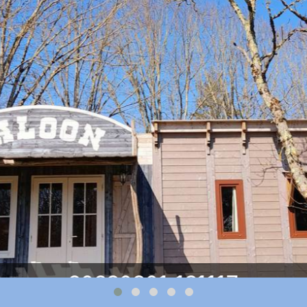
20230301_131117