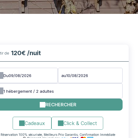
120€
/nuit
rtir de
Du
au
1
hébergement /
2
adultes
RECHERCHER
Cadeaux
Click & Collect
Réservation 100% sécurisée, Meilleurs Prix Garantis, Confirmation Immédiate