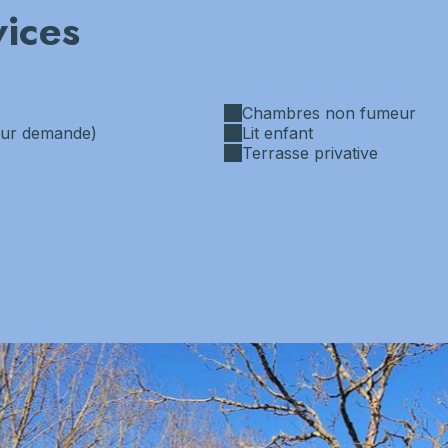
vices
Chambres non fumeur
(sur demande)
Lit enfant
Terrasse privative