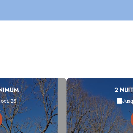
INIMUM
2 NUI
 oct. 26
Jusq