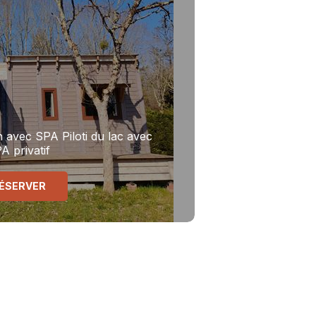
n avec SPA
Piloti du lac avec
A privatif
ÉSERVER