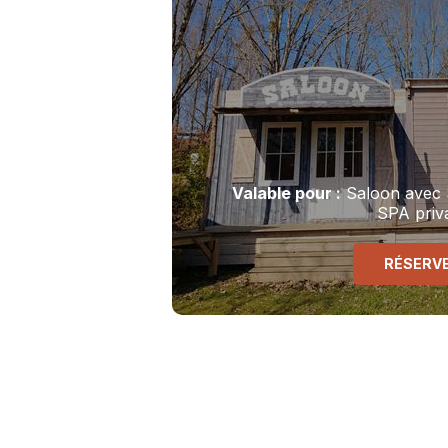
Valable
pour
:
Saloon avec
SPA priva
RÉSERV