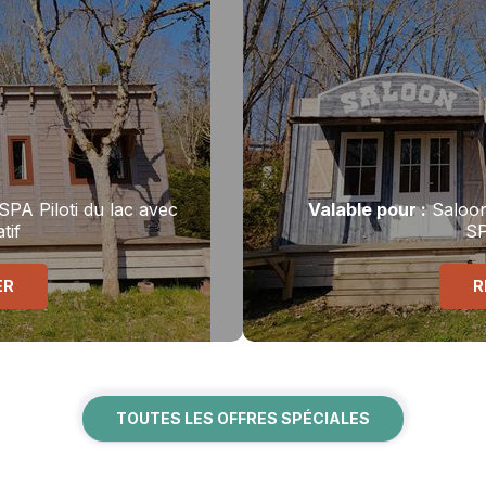
 SPA
Piloti du lac avec
Valable
pour
:
Saloo
tif
SP
ER
R
TOUTES LES OFFRES SPÉCIALES