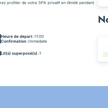
z profiter de votre SPA privatif en illimité pendant
No
Heure de départ :
11:00
Confirmation :
Immédiate
Lit(s) superposé(s) :
1
-