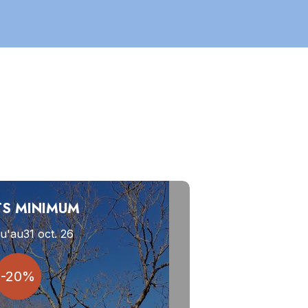
TS MINIMUM
u'au
31 oct. 26
-20%