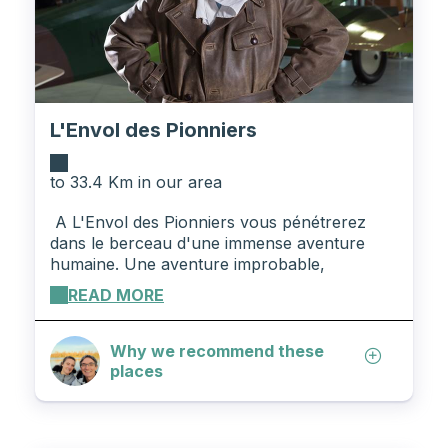
L'Envol des Pionniers
to 33.4 Km in our area
A L'Envol des Pionniers vous pénétrerez
dans le berceau d'une immense aventure
humaine. Une aventure improbable,
rocambolesque, épique, romanesque,
READ MORE
tragique, flamboyante.... L'aéropostale, c'est
une aventure riche et inspirante qui nous est
léguée par le visionnaire Latécoère, les
Why we recommend these
pilotes Saint Exupéry, Mermoz, Guillaumet et
places
les centaines d'hommes et de femmes
engagés qui ne réalisaient pas l'exploit qu'ils
étaient en train d'accomplir. Vous allez