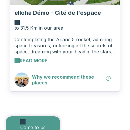
elloha Démo - Cité de l'espace
to 31.5 Km in our area
Contemplating the Ariane 5 rocket, admiring
space treasures, unlocking all the secrets of
space, dreaming with your head in the stars…
You can do all of this at the Cité de l'Espace.
READ MORE
For young and old, the Cité de l'Espace
offers you a dive into the world of space. The
2,500 m² of exhibitions are revealed thanks
Why we recommend these
to a fun and interactive tour where you
places
discover all the stages in the life of an
astronaut. You can even learn about
meteorology with a Météo France forecaster.
Come to us