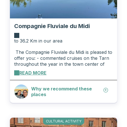
Compagnie Fluviale du Midi
to 36.2 Km in our area
The Compagnie Fluviale du Midi is pleased to
offer you: - commented cruises on the Tarn
throughout the year in the town center of
Montauban aboard our solar boats - unusual
READ MORE
accommodation aboard the Gaïa Hotel Barge
moored at the Montauban Canal Port -
private cruises aboard the Gaïa Hôtel Barge
Why we recommend these
from half a day to a week on the Canal de
places
Garonne We operate every day during
school holiday periods as well as during the
Montauban Lantern Festival from December
15, 2023 and until February 11, 2024. For
CULTURAL ACTIVITY
any reservation or request for information,