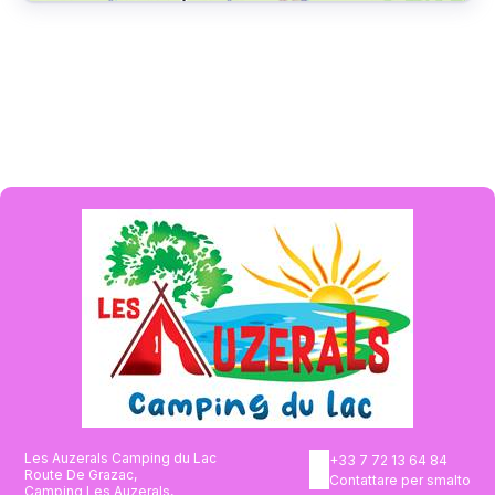
Les Auzerals Camping du Lac
+33 7 72 13 64 84
Route De Grazac,
Contattare per smalto
Camping Les Auzerals,