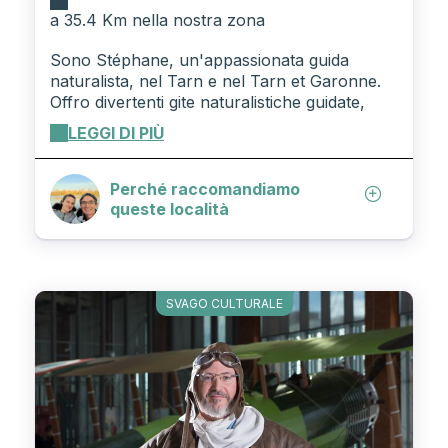
a 35.4 Km nella nostra zona
Sono Stéphane, un'appassionata guida
naturalista, nel Tarn e nel Tarn et Garonne.
Offro divertenti gite naturalistiche guidate,
serate astronomiche, gite naturalistiche
LEGGI DI PIÙ
notturne e convegni (in gita) con la famiglia,
gli amici o in gruppo.
Perché raccomandiamo
queste località
SVAGO CULTURALE