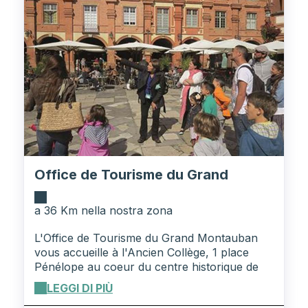
Montauban à partir du 15 décembre 2023 et
jusqu'au 11 février 2024. Pour toute
réservation ou demande d'informations,
contactez-nous au +33 (0)5 82 81 15 15
BONS CADEAUX Voir nos bons cadeaux
Office de Tourisme du Grand
Montauban
a 36 Km nella nostra zona
L'Office de Tourisme du Grand Montauban
vous accueille à l'Ancien Collège, 1 place
Pénélope au coeur du centre historique de
Montauban. Que vous soyez à la recherche
LEGGI DI PIÙ
d'un plan du territoire, d'idées de visites