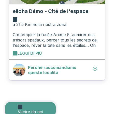
elloha Démo - Cité de l'espace
a 31.5 Km nella nostra zona
Contempler la fusée Ariane 5, admirer des
trésors spatiaux, percer tous les secrets de
l'espace, rêver la tête dans les étoiles… On
peut faire tout cela à la Cité de l'espace. Pour
LEGGI DI PIÙ
petits et grands, la Cité de l'espace vous
propose une plongée dans le monde de
l'espace. Les 2 500 m² d'expositions se
Perché raccomandiamo
dévoilent grâce à un parcours de visite
queste località
ludique et interactif où vous découvrez
toutes les étapes de la vie d'un astronaute.
Vous pouvez même vous initier à la
météorologie avec un prévisionniste de
Météo France.
Venire da noi