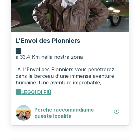
L'Envol des Pionniers
a 33.4 Km nella nostra zona
A L'Envol des Pionniers vous pénétrerez
dans le berceau d'une immense aventure
humaine. Une aventure improbable,
rocambolesque, épique, romanesque,
LEGGI DI PIÙ
tragique, flamboyante.... L'aéropostale, c'est
une aventure riche et inspirante qui nous est
léguée par le visionnaire Latécoère, les
Perché raccomandiamo
pilotes Saint Exupéry, Mermoz, Guillaumet et
queste località
les centaines d'hommes et de femmes
engagés qui ne réalisaient pas l'exploit qu'ils
étaient en train d'accomplir. Vous allez