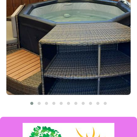
Offrire
Forfait SPA Saloon 2 heures 2 personnes
Valido
12 mesi
60€
CHOISIR