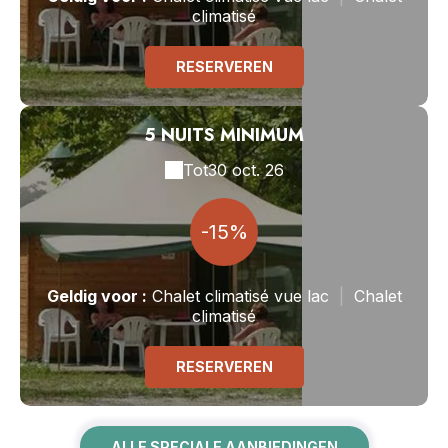
climatisé
RESERVEREN
5 NUITS MINIMUM
Tot
30 oct. 26
-15%
Geldig
voor
:
Chalet climatisé vue lac
|
Chalet
climatisé
RESERVEREN
ALLE SPECIALE AANBIEDINGEN