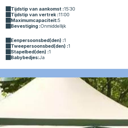
Tijdstip van aankomst :
15:30
Tijdstip van vertrek :
11:00
Maximumcapaciteit:
5
Bevestiging :
Onmiddellijk
Eenpersoonsbed(den) :
1
Tweepersoonsbed(den) :
1
Stapelbed(den) :
1
Babybedjes:
Ja