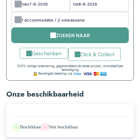
Van
tot
1
accommodatie /
2
volwassene
ZOEKEN NAAR
Geschenken
Click & Collect
100% veilige reservering, gegarandeerd de beste prijzen, onmiddellijke
bevestiging
Beveiligde betaling via
Onze beschikbaarheid
-
Beschikbaar
-
Niet beschikbaar