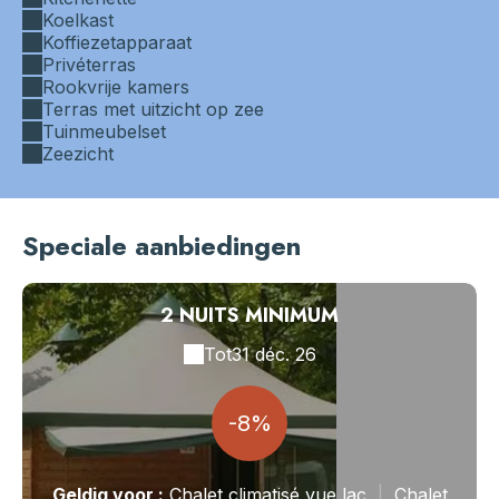
Koelkast
Koffiezetapparaat
Privéterras
Rookvrije kamers
Terras met uitzicht op zee
Tuinmeubelset
Zeezicht
Speciale aanbiedingen
2 NUITS MINIMUM
Tot
31 déc. 26
-8%
Geldig
voor
:
Chalet climatisé vue lac
|
Chalet