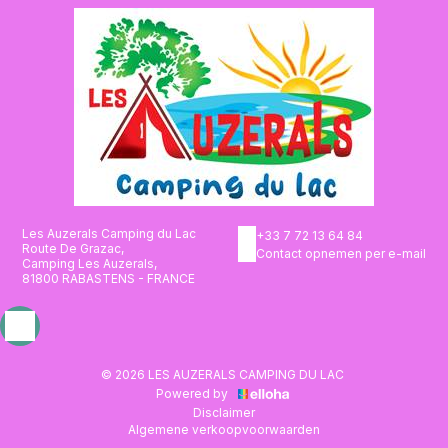
Les Auzerals Camping du Lac
+33 7 72 13 64 84
Route De Grazac,
Contact opnemen per e-mail
Camping Les Auzerals,
81800 RABASTENS - FRANCE
© 2026 LES AUZERALS CAMPING DU LAC
Powered by
Disclaimer
Algemene verkoopvoorwaarden