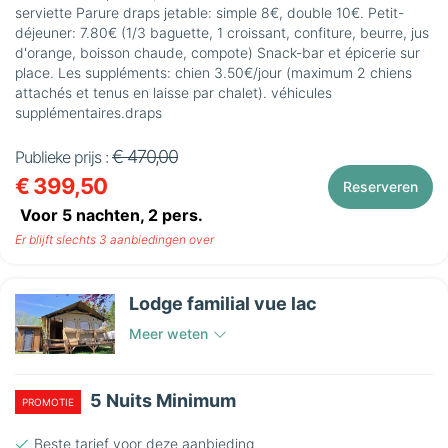
serviette Parure draps jetable: simple 8€, double 10€. Petit-
déjeuner: 7.80€ (1/3 baguette, 1 croissant, confiture, beurre, jus
d'orange, boisson chaude, compote) Snack-bar et épicerie sur
place. Les suppléments: chien 3.50€/jour (maximum 2 chiens
attachés et tenus en laisse par chalet). véhicules
supplémentaires.draps
€ 470,00
Publieke prijs :
€ 399,50
Reserveren
Voor 5 nachten,
2
pers.
Er blijft slechts 3 aanbiedingen over
Lodge familial vue lac
Meer weten
5 Nuits Minimum
PROMOTIE
Beste tarief voor deze aanbieding