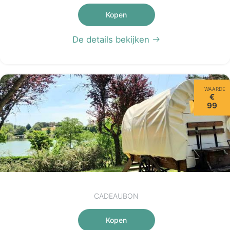
Kopen
De details bekijken
WAARDE
€
99
CADEAUBON
Kopen