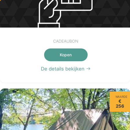
CADEAUBON
Kopen
De details bekijken
WAARDE
€
256