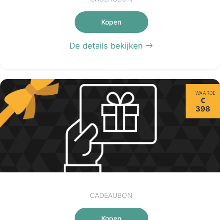
Kopen
De details bekijken
WAARDE
€
398
CADEAUBON
Kopen