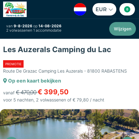
EUR
0
van
9-8-2026
op
14-08-2026
Wijzigen
2 volwassenen 1 accommodatie
Les Auzerals Camping du Lac
PROMOTIE
Route De Grazac Camping Les Auzerals - 81800 RABASTENS
Op een kaart bekijken
€ 399,50
€ 470,00
vanaf
voor 5 nachten, 2 volwassenen of € 79,80 / nacht