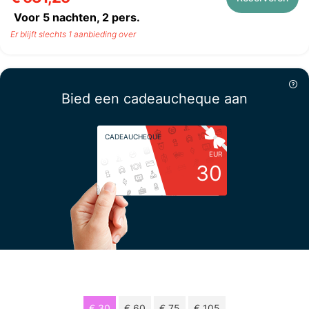
Voor 5 nachten,
2
pers.
Er blijft slechts 1 aanbieding over
Bied een cadeaucheque aan
CADEAUCHEQUE
EUR
30
Kies uw bedrag
€ 30
€ 60
€ 75
€ 105