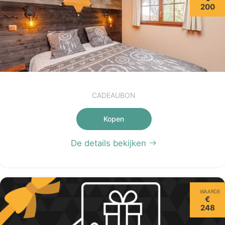
200
CADEAUBON
Kopen
De details bekijken
WAARDE
€
248