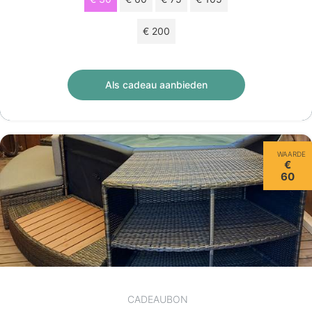
€ 200
Cadeaucheque van € 30 geldig 12 maanden.
Als cadeau aanbieden
WAARDE
€
60
CADEAUBON