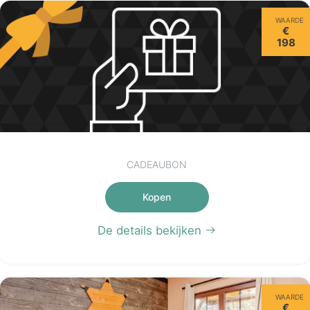
WAARDE
€
198
CADEAUBON
Kopen
De details bekijken
WAARDE
€