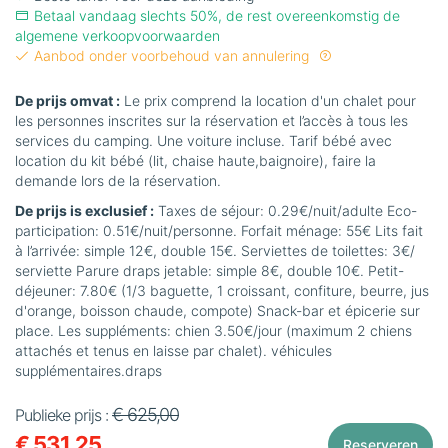
Betaal vandaag slechts 50%, de rest overeenkomstig de
algemene verkoopvoorwaarden
Aanbod onder voorbehoud van annulering
De prijs omvat :
Le prix comprend la location d'un chalet pour
les personnes inscrites sur la réservation et l’accès à tous les
services du camping. Une voiture incluse. Tarif bébé avec
location du kit bébé (lit, chaise haute,baignoire), faire la
demande lors de la réservation.
De prijs is exclusief :
Taxes de séjour: 0.29€/nuit/adulte Eco-
participation: 0.51€/nuit/personne. Forfait ménage: 55€ Lits fait
à l’arrivée: simple 12€, double 15€. Serviettes de toilettes: 3€/
serviette Parure draps jetable: simple 8€, double 10€. Petit-
déjeuner: 7.80€ (1/3 baguette, 1 croissant, confiture, beurre, jus
d'orange, boisson chaude, compote) Snack-bar et épicerie sur
place. Les suppléments: chien 3.50€/jour (maximum 2 chiens
attachés et tenus en laisse par chalet). véhicules
supplémentaires.draps
€ 625,00
Publieke prijs :
€ 531,25
Reserveren