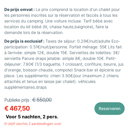
De prijs omvat :
Le prix comprend la location d'un chalet pour
les personnes inscrites sur la réservation et l’accès à tous les
services du camping. Une voiture incluse. Tarif bébé avec
location du kit bébé (lit, chaise haute,baignoire), faire la
demande lors de la réservation.
De prijs is exclusief :
Taxes de séjour: 0.29€/nuit/adulte Eco-
participation: 0.51€/nuit/personne. Forfait ménage: 55€ Lits fait
à l’arrivée: simple 12€, double 15€. Serviettes de toilettes: 3€/
serviette Parure draps jetable: simple 8€, double 10€. Petit-
déjeuner: 7.80€ (1/3 baguette, 1 croissant, confiture, beurre, jus
d'orange, boisson chaude, compote) Snack-bar et épicerie sur
place. Les suppléments: chien 3.50€/jour (maximum 2 chiens
attachés et tenus en laisse par chalet). véhicules
supplémentaires.draps
€ 550,00
Publieke prijs :
€ 467,50
Reserveren
Voor 5 nachten,
2
pers.
Er blijft slechts 2 aanbiedingen over