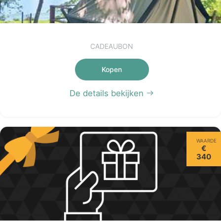
CADEAUBON
Kopen
De details bekijken
WAARDE
€
340