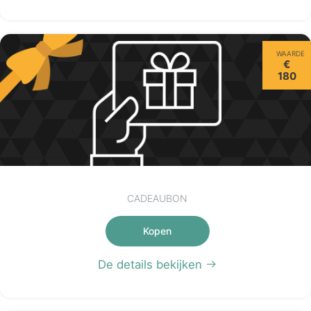
WAARDE
€
180
CADEAUBON
Kopen
De details bekijken