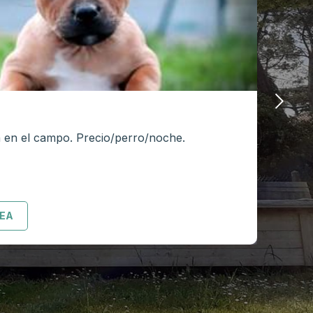
Elec
 en el campo. Precio/perro/noche.
5
del
NEA