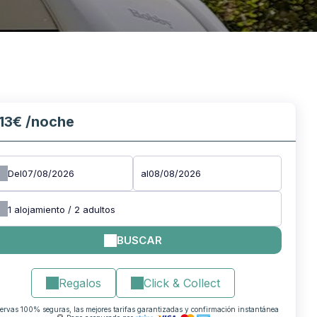
13€
/noche
Del
al
1
alojamiento /
2
adultos
BUSCAR
Regalos
Click & Collect
ervas 100% seguras, las mejores tarifas garantizadas y confirmación instantánea