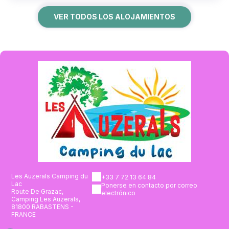
VER TODOS LOS ALOJAMIENTOS
Les Auzerals Camping du
+33 7 72 13 64 84
Lac
Ponerse en contacto por correo
Route De Grazac,
electrónico
Camping Les Auzerals,
81800 RABASTENS -
FRANCE