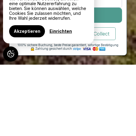
1
unterkunft /
2
Erwachsene
eine optimale Nutzererfahrung zu
bieten. Sie können auswählen, welche
Cookies Sie zulassen möchten, und
SUCHEN
Ihre Wahl jederzeit widerrufen.
Akzeptieren
Einrichten
Geschenke
Click & Collect
100% sichere Buchung, beste Preise garantiert, sofortige Bestätigung
Zahlung gesichert durch