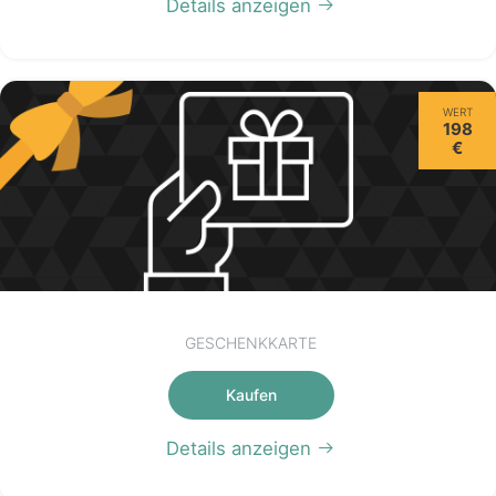
Details anzeigen
WERT
198
€
GESCHENKKARTE
Kaufen
Details anzeigen