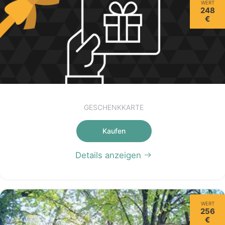
WERT
248
€
GESCHENKKARTE
Kaufen
Details anzeigen
WERT
256
€