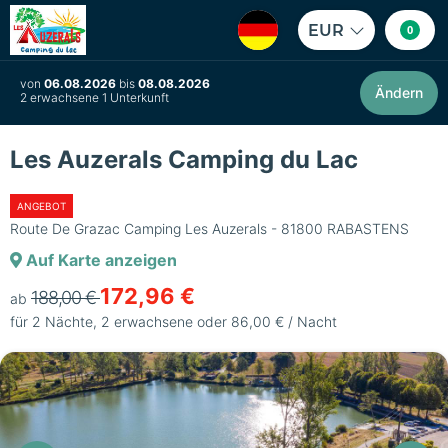
EUR
0
von
06.08.2026
bis
08.08.2026
Ändern
2 erwachsene 1 Unterkunft
Les Auzerals Camping du Lac
ANGEBOT
Route De Grazac Camping Les Auzerals - 81800 RABASTENS
Auf Karte anzeigen
172,96 €
188,00 €
ab
für 2 Nächte, 2 erwachsene oder 86,00 € / Nacht