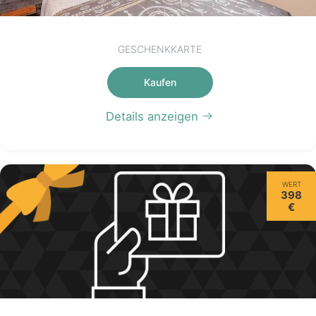
GESCHENKKARTE
Kaufen
Details anzeigen
WERT
398
€