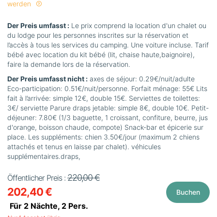
werden
Der Preis umfasst :
Le prix comprend la location d'un chalet ou
du lodge pour les personnes inscrites sur la réservation et
l’accès à tous les services du camping. Une voiture incluse. Tarif
bébé avec location du kit bébé (lit, chaise haute,baignoire),
faire la demande lors de la réservation.
Der Preis umfasst nicht :
axes de séjour: 0.29€/nuit/adulte
Eco-participation: 0.51€/nuit/personne. Forfait ménage: 55€ Lits
fait à l’arrivée: simple 12€, double 15€. Serviettes de toilettes:
3€/ serviette Parure draps jetable: simple 8€, double 10€. Petit-
déjeuner: 7.80€ (1/3 baguette, 1 croissant, confiture, beurre, jus
d'orange, boisson chaude, compote) Snack-bar et épicerie sur
place. Les suppléments: chien 3.50€/jour (maximum 2 chiens
attachés et tenus en laisse par chalet). véhicules
supplémentaires.draps,
220,00 €
Öffentlicher Preis :
202,40 €
Buchen
Für 2 Nächte,
2
Pers.