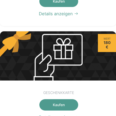
Kaufen
Details anzeigen
WERT
180
€
GESCHENKKARTE
Kaufen