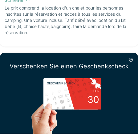
Schließen
Le prix comprend la location d'un chalet pour les personnes
inscrites sur la réservation et l’accès à tous les services du
camping. Une voiture incluse. Tarif bébé avec location du kit
bébé (lit, chaise haute,baignoire), faire la demande lors de la
réservation.
Verschenken Sie einen Geschenkscheck
GESCHENKSCHECK
EUR
30