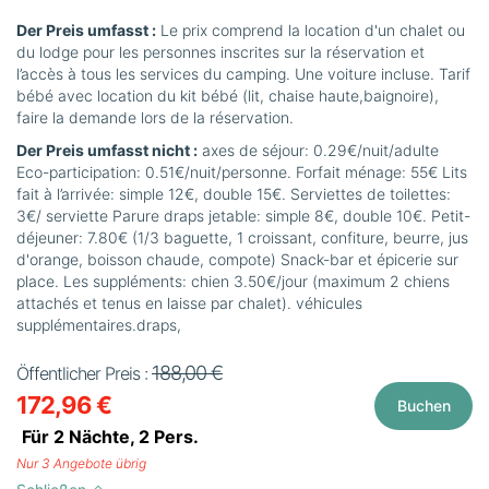
Der Preis umfasst :
Le prix comprend la location d'un chalet ou
du lodge pour les personnes inscrites sur la réservation et
l’accès à tous les services du camping. Une voiture incluse. Tarif
bébé avec location du kit bébé (lit, chaise haute,baignoire),
faire la demande lors de la réservation.
Der Preis umfasst nicht :
axes de séjour: 0.29€/nuit/adulte
Eco-participation: 0.51€/nuit/personne. Forfait ménage: 55€ Lits
fait à l’arrivée: simple 12€, double 15€. Serviettes de toilettes:
3€/ serviette Parure draps jetable: simple 8€, double 10€. Petit-
déjeuner: 7.80€ (1/3 baguette, 1 croissant, confiture, beurre, jus
d'orange, boisson chaude, compote) Snack-bar et épicerie sur
place. Les suppléments: chien 3.50€/jour (maximum 2 chiens
attachés et tenus en laisse par chalet). véhicules
supplémentaires.draps,
188,00 €
Öffentlicher Preis :
172,96 €
Buchen
Für 2 Nächte,
2
Pers.
Nur 3 Angebote übrig