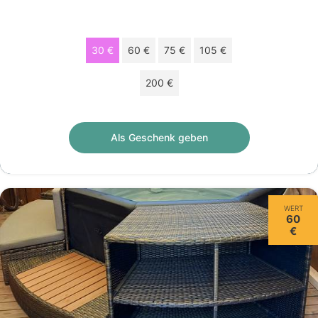
Wählen Sie Ihren Betrag
30 €
60 €
75 €
105 €
200 €
Geschenkscheck von 30 € gültig 12 monate.
Als Geschenk geben
WERT
60
€