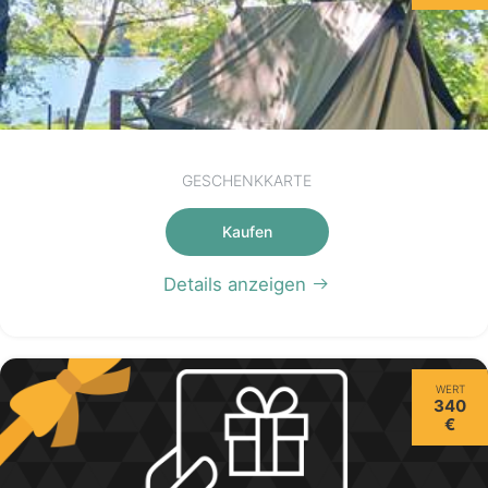
GESCHENKKARTE
Kaufen
Details anzeigen
WERT
340
€