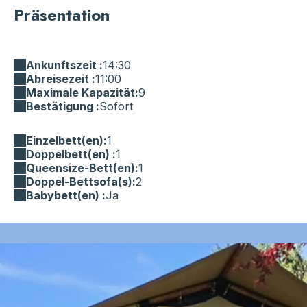
Präsentation
Ankunftszeit :
14:30
Abreisezeit :
11:00
Maximale Kapazität:
9
Bestätigung :
Sofort
Einzelbett(en):
1
Doppelbett(en) :
1
Queensize-Bett(en):
1
Doppel-Bettsofa(s):
2
Babybett(en) :
Ja