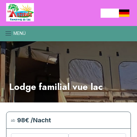
MENÜ
Lodge familial vue lac
98€
/Nacht
ab