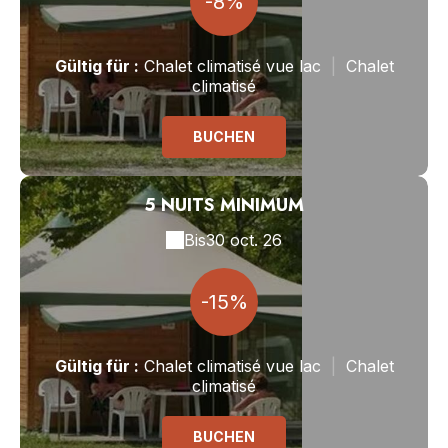
-8%
Gültig
für
:
Chalet climatisé vue lac
|
Chalet
climatisé
BUCHEN
5 NUITS MINIMUM
Bis
30 oct. 26
-15%
Gültig
für
:
Chalet climatisé vue lac
|
Chalet
climatisé
BUCHEN