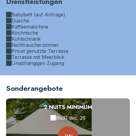
Dienstleistungen
Babybett (auf Anfrage)
Dusche
Kaffeemaschine
Kochnische
Kühlschrank
Nichtraucherzimmer
Privat genutzte Terrasse
Terrasse mit Meerblick
Unabhängigen Zugang
Sonderangebote
2 NUITS MINIMUM
Bis
31 déc. 26