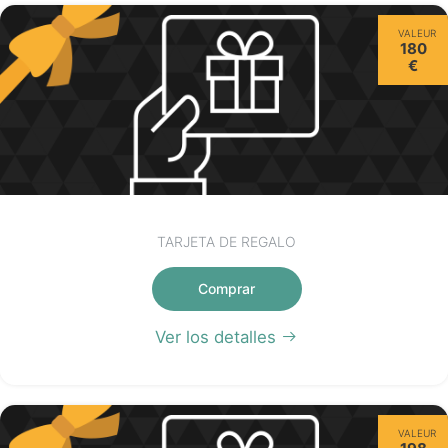
VALEUR
180
€
TARJETA DE REGALO
Comprar
Ver los detalles
VALEUR