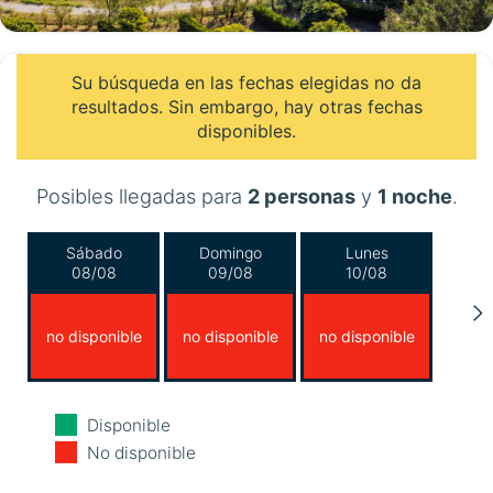
Su búsqueda en las fechas elegidas no da
resultados. Sin embargo, hay otras fechas
disponibles.
Posibles llegadas para
2 personas
y
1 noche
.
Sábado
Domingo
Lunes
08/08
09/08
10/08
no disponible
no disponible
no disponible
Martes
Miércoles
Jueves
Disponible
11/08
12/08
13/08
No disponible