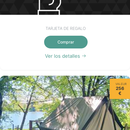
TARJETA DE REGALO
Comprar
Ver los detalles
VALEUR
256
€