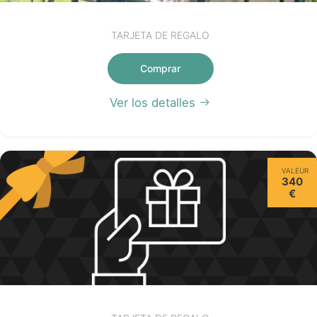
TARJETA DE REGALO
Comprar
Ver los detalles
VALEUR
340
€