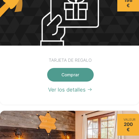
198
€
TARJETA DE REGALO
Comprar
Ver los detalles
VALEUR
200
€