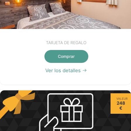
TARJETA DE REGALO
Comprar
Ver los detalles
VALEUR
248
€