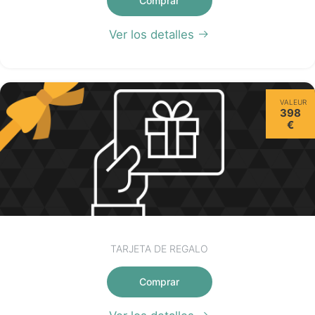
Comprar
Ver los detalles
VALEUR
398
€
TARJETA DE REGALO
Comprar