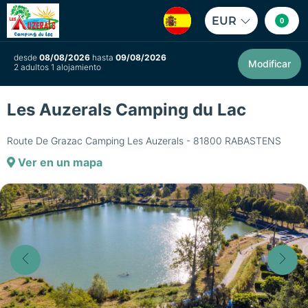
EUR
0
desde
08/08/2026
hasta
09/08/2026
Modificar
2 adultos 1 alojamiento
Les Auzerals Camping du Lac
Route De Grazac Camping Les Auzerals - 81800 RABASTENS
Ver en un mapa