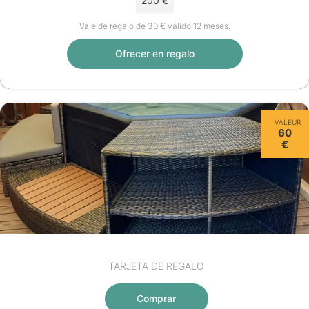
200 €
Vale de regalo de 30 € válido 12 meses.
Ofrecer en regalo
VALEUR
60
€
TARJETA DE REGALO
Comprar