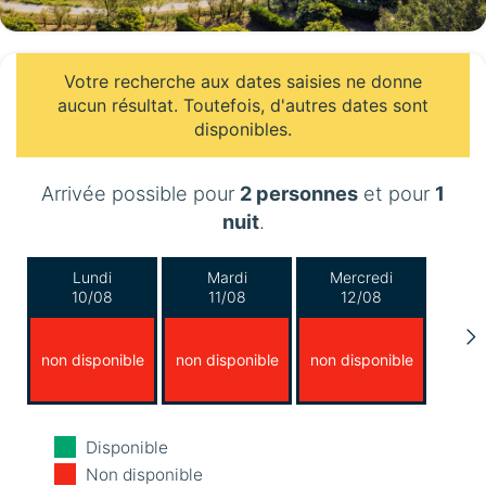
Votre recherche aux dates saisies ne donne
aucun résultat. Toutefois, d'autres dates sont
disponibles.
Arrivée possible pour
2 personnes
et pour
1
nuit
.
Lundi
Mardi
Mercredi
10/08
11/08
12/08
non disponible
non disponible
non disponible
Jeudi
Vendredi
Samedi
Disponible
13/08
14/08
15/08
Non disponible