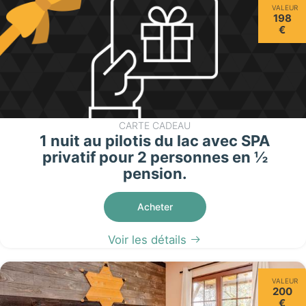
VALEUR
198
€
CARTE CADEAU
1 nuit au pilotis du lac avec SPA
privatif pour 2 personnes en ½
pension.
Acheter
Voir les détails
VALEUR
200
€