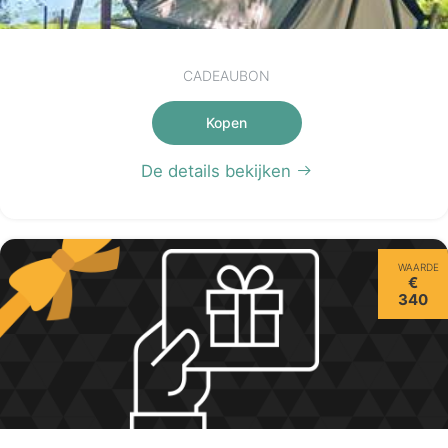
CADEAUBON
Kopen
De details bekijken
WAARDE
€
340