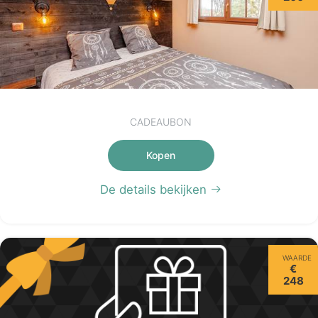
CADEAUBON
Kopen
De details bekijken
WAARDE
€
248