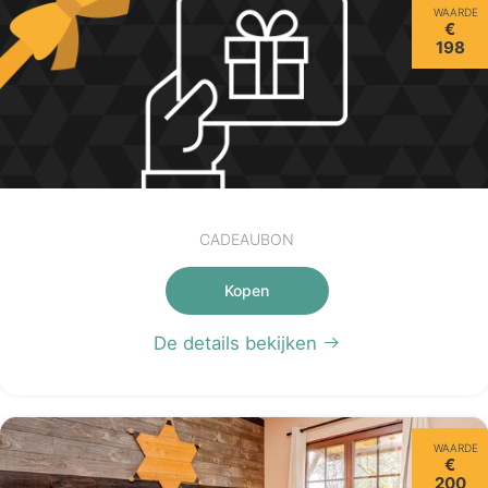
WAARDE
€
198
CADEAUBON
Kopen
De details bekijken
WAARDE
€
200