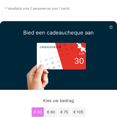
niet
niet
niet
* Vanafprijs voor 2 personen en voor 1 nacht.
beschikbaar
beschikbaar
beschikbaar
Vrijdag
14-8
Bied een cadeaucheque aan
niet
CADEAUCHEQUE
beschikbaar
EUR
30
Kies uw bedrag
€ 30
€ 60
€ 75
€ 105