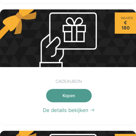
WAARDE
€
180
CADEAUBON
Kopen
De details bekijken