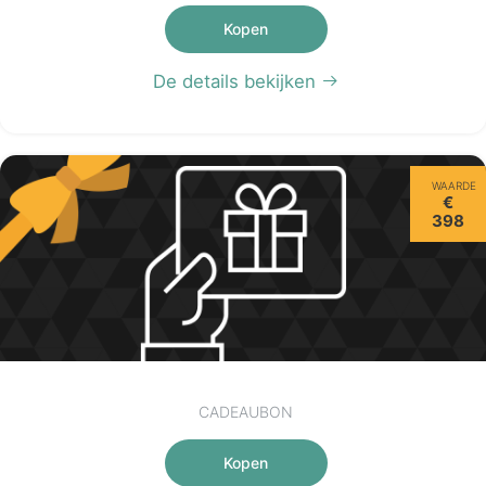
Kopen
De details bekijken
WAARDE
€
398
CADEAUBON
Kopen