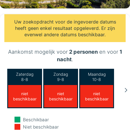
Uw zoekopdracht voor de ingevoerde datums
heeft geen enkel resultaat opgeleverd. Er zijn
evenwel andere datums beschikbaar.
Aankomst mogelijk voor
2 personen
en voor
1
nacht
.
Zaterdag
Zondag
Maandag
8-8
9-8
10-8
niet
niet
niet
beschikbaar
beschikbaar
beschikbaar
Dinsdag
Woensdag
Donderdag
Beschikbaar
11-8
12-8
13-8
Niet beschikbaar