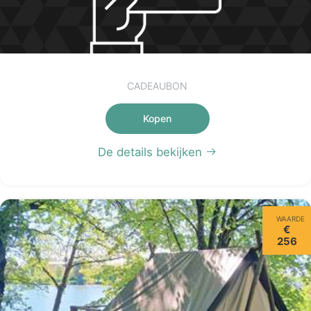
CADEAUBON
Kopen
De details bekijken
WAARDE
€
256