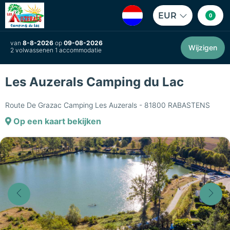
EUR
0
van
8-8-2026
op
09-08-2026
Wijzigen
2 volwassenen 1 accommodatie
Les Auzerals Camping du Lac
Route De Grazac Camping Les Auzerals - 81800 RABASTENS
Op een kaart bekijken