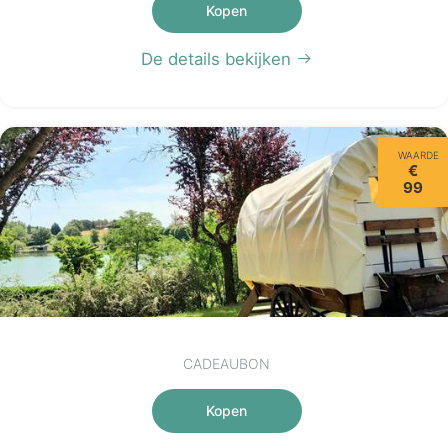
Kopen
De details bekijken
WAARDE
€
99
CADEAUBON
Kopen