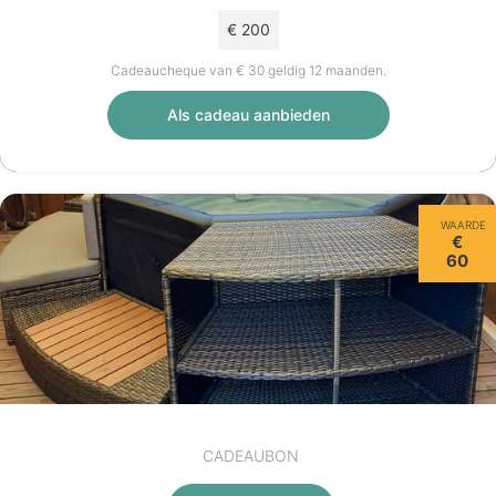
€ 200
Cadeaucheque van € 30 geldig 12 maanden.
Als cadeau aanbieden
WAARDE
€
60
CADEAUBON