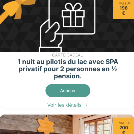
VALEUR
198
€
CARTE CADEAU
1 nuit au pilotis du lac avec SPA
privatif pour 2 personnes en ½
pension.
Acheter
Voir les détails
VALEUR
200
€