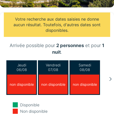
Votre recherche aux dates saisies ne donne
aucun résultat. Toutefois, d'autres dates sont
disponibles.
Arrivée possible pour
2 personnes
et pour
1
nuit
.
Jeudi
Vendredi
Samedi
06/08
07/08
08/08
non disponible
non disponible
non disponible
Dimanche
Lundi
Mardi
Disponible
09/08
10/08
11/08
Non disponible