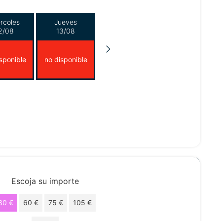
rcoles
Jueves
2/08
13/08
sponible
no disponible
Escoja su importe
30 €
60 €
75 €
105 €