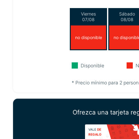
Viernes
Sábado
07/08
08/08
no disponible
no disponibl
Disponible
N
* Precio mínimo para 2 person
Ofrezca una tarjeta re
VALE
DE
REGALO