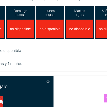
Domingo
Lunes
Martes
Mié
09/08
10/08
11/08
1
e
no disponible
no disponible
no disponible
no di
o disponible
as y 1 noche.
galo