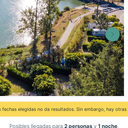
 fechas elegidas no da resultados. Sin embargo, hay otras 
Posibles llegadas para
2 personas
y
1 noche
.