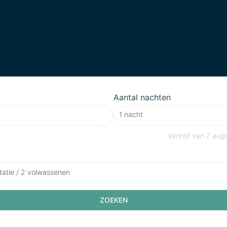
Aantal nachten
Verblijf van
7 aug
atie / 2 volwassenen