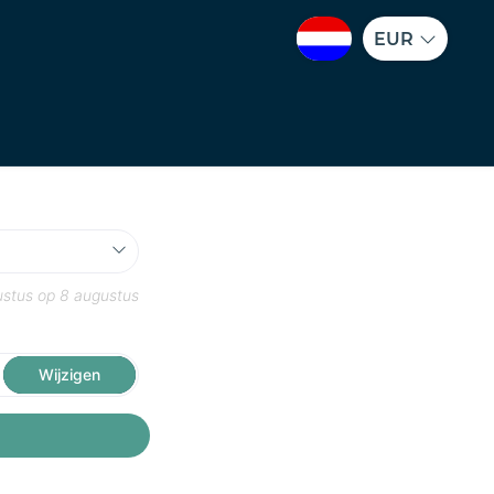
EUR
ustus
op
8 augustus
Wijzigen