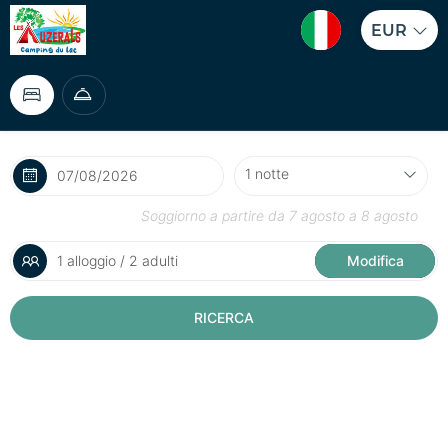
EUR
Soggiorno a partire da
7 agosto
a
8 agosto
1 alloggio / 2 adulti
Modifica