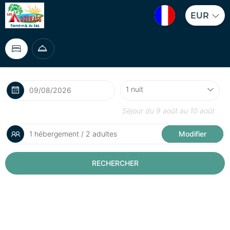
EUR
Séjour du
9 août
au
10 août
1 hébergement / 2 adultes
Modifier