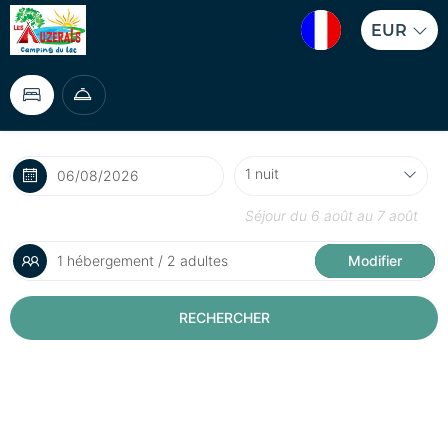
EUR
Séjour du
6 août
au
7 août
1 hébergement / 2 adultes
Modifier