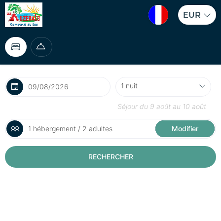
EUR
Séjour du
9 août
au
10 août
1 hébergement / 2 adultes
Modifier