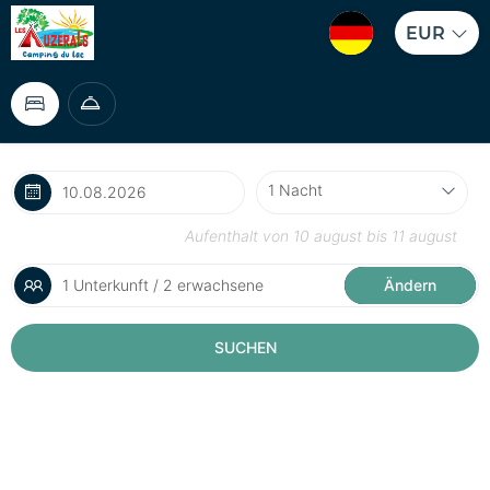
EUR
Aufenthalt von
10 august
bis
11 august
1 Unterkunft / 2 erwachsene
Ändern