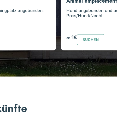
Animal emplacement
pingplatz angebunden.
Hund angebunden und auf
Preis/Hund/Nacht.
1€
ab
BUCHEN
künfte