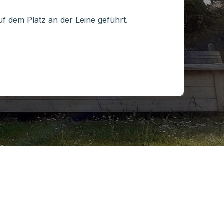
Elec
 dem Platz an der Leine geführt.
5
ab