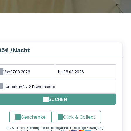
35€
/Nacht
Von
bis
1
unterkunft /
2
Erwachsene
SUCHEN
Geschenke
Click & Collect
100% sichere Buchung, beste Preise garantiert, sofortige Bestätigung