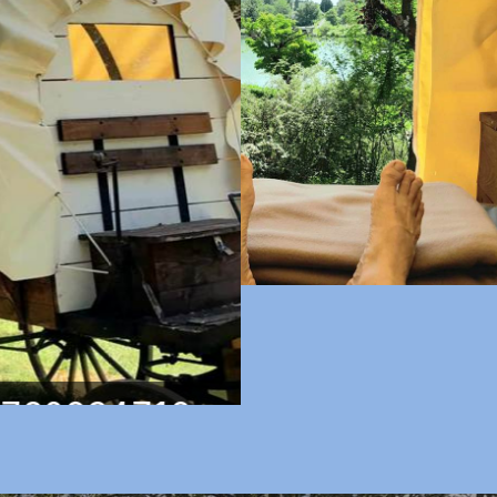
2720934716_n