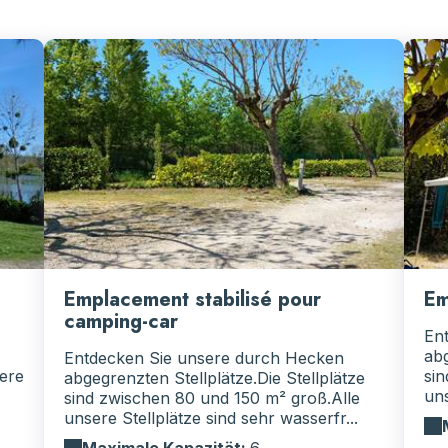
Emplacement stabilisé pour
Em
camping-car
En
abg
Entdecken Sie unsere durch Hecken
ere
sin
abgegrenzten Stellplätze.Die Stellplätze
uns
sind zwischen 80 und 150 m² groß.Alle
unsere Stellplätze sind sehr wasserfr...
Maximale Kapazität:
6