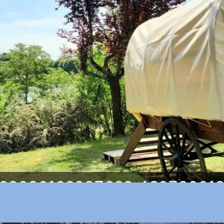
569090162087629_43079001